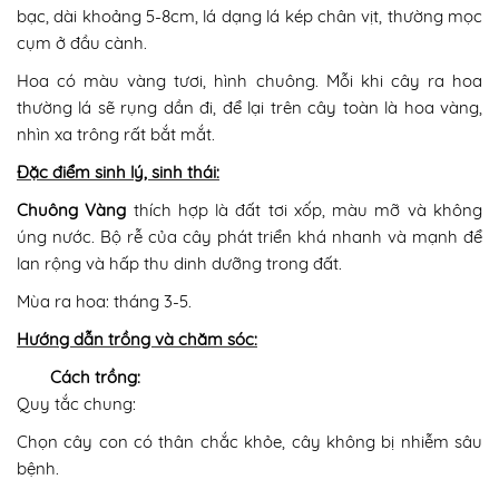
bạc, dài khoảng 5-8cm, lá dạng lá kép chân vịt, thường mọc
cụm ở đầu cành.
Hoa có màu vàng tươi, hình chuông. Mỗi khi cây ra hoa
thường lá sẽ rụng dần đi, để lại trên cây toàn là hoa vàng,
nhìn xa trông rất bắt mắt.
Đặc điểm sinh lý, sinh thái:
Chuông Vàng
thích hợp là đất tơi xốp, màu mỡ và không
úng nước. Bộ rễ của cây phát triển khá nhanh và mạnh để
lan rộng và hấp thu dinh dưỡng trong đất.
Mùa ra hoa: tháng 3-5.
Hướng dẫn trồng và chăm sóc:
Cách trồng:
Quy tắc chung:
Chọn cây con có thân chắc khỏe, cây không bị nhiễm sâu
bệnh.