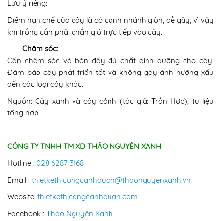
Lưu ý riêng:
Điểm hạn chế của cây là có cành nhánh giòn, dễ gãy, vì vậy
khi trồng cần phải chắn gió trực tiếp vào cây.
Chăm sóc:
Cần chăm sóc và bón đầy đủ chất dinh dưỡng cho cây.
Đảm bảo cây phát triển tốt và không gây ảnh hưởng xấu
đến các loại cây khác.
Nguồn: Cây xanh và cây cảnh (tác giả: Trần Hợp), tư liệu
tổng hợp.
CÔNG TY TNHH TM XD THẢO NGUYÊN XANH
Hotline :
028 6287 3168
Email :
thietkethicongcanhquan@
thaonguyenxanh.vn
Website:
thietkethicongcanhquan.com
Facebook :
Thảo Nguyên Xanh