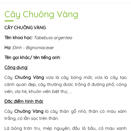
Cây Chuông Vàng
CÂY CHUÔNG VÀNG
Tên khoa học:
Tabebuia argentea
Họ:
Đinh - Bignoniaceae
Tên gọi khác/ tên tiếng anh
:
Công dụng:
Cây
Chuông Vàng
vừa là cây bóng mát, vừa là cây tạo
cảnh quan đẹp, cây thường được trồng ở đường phố, công
viên, vỉa hè, khuôn viên biệt thự, …
Đặc điểm hình thái:
Cây
Chuông Vàng
là cây thân gỗ nhỏ, thân có màu xám
trắng, có lằn sọc trên thân.
Lá bóng trơn tru, mép nguyên, đầu lá bầu, có màu xanh