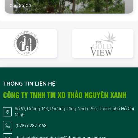
Cây Xà Cừ
THÔNG TIN LIÊN HỆ
CÔNG TY TNHH TM XD THẢO NGUYÊN XANH
Số 91, Đường 144, Phường Tăng Nhơn Phú, Thành phố Hồ Chí
Minh
(028) 6287 3168
thietkethicongcanhquan@thaonguyenxanh.vn