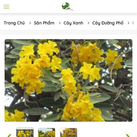
Trang Chủ
Sản Phẩm
Cây Xanh
Cây Đường Phố
Câ
Ch
V