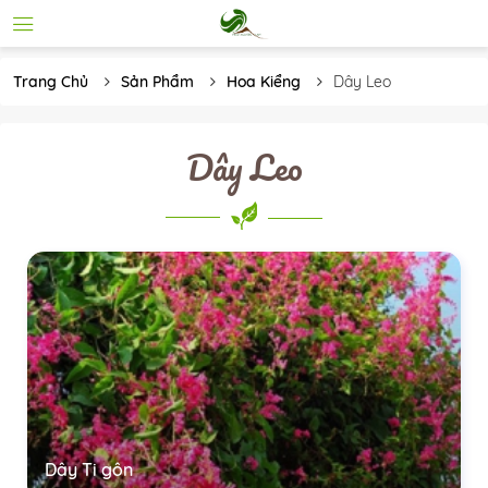
Trang Chủ
Sản Phẩm
Hoa Kiểng
Dây Leo
Dây Leo
Dây Ti gôn