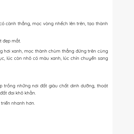
 có cành thẳng, mọc vòng nhếch lên trên, tạo thành
t đẹp mắt.
ắng hơi xanh, mọc thành chùm thẳng đứng trên cùng
ục, lúc còn nhỏ có màu xanh, lúc chín chuyển sang
ợp trồng những nơi đất giàu chất dinh dưỡng, thoát
đất đai khô khằn.
triển nhanh hơn.