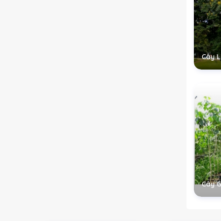
Cây L
Cây G