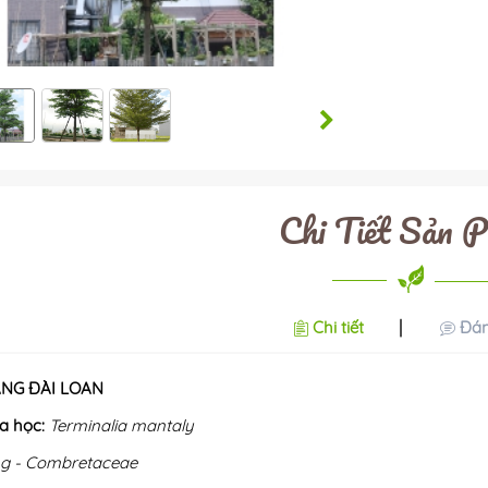
Chi Tiết Sản 
Chi tiết
Đán
ÀNG ĐÀI LOAN
a học:
Terminalia mantaly
g - Combretaceae