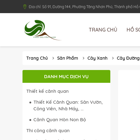
Địa chỉ: Số 91, Đường 144, Phường Tăng Nhơn Phú, Thành phố Hồ
TRANG CHỦ
HỒ S
Trang Chủ
Sản Phẩm
Cây Xanh
Cây Đường
DANH MỤC DỊCH VỤ
Thiết kế cảnh quan
Thiết Kế Cảnh Quan: Sân Vườn,
Công Viên, Nhà Máy, ...
Cảnh Quan Hòn Non Bộ
Thi công cảnh quan