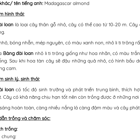
 khác/ tên tiếng anh:
Madagascar almond
m hình thái:
i loan
là loại cây thân gỗ nhỏ, cây có thể cao từ 10-20 m. Cây
ng.
nhỏ, bóng nhẵn, mép nguyên, có màu xanh non, nhỏ li ti trông rấ
ủa
Bàng đài loan
nhỏ li ti trông giống như hoa nhãn, có màu tr
ng. Sau khi hoa tàn cây sẽ đậu những quả nhỏ, có hình bầu d
ng cam.
 sinh lý, sinh thái:
i loan
có tốc độ sinh trưởng và phát triển trung bình, thích h
t. Cây có khả năng chịu hạn tốt nên còn trồng được ở những nơi 
sáng hoàn toàn, càng nhiều nắng lá càng đậm màu và cây phát 
ẫn trồng và chăm sóc:
h trồng:
 chung: