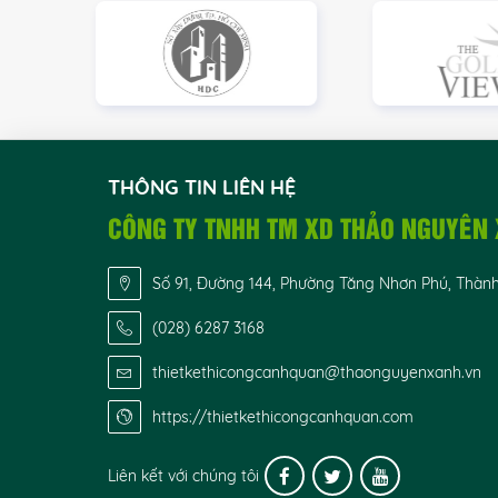
THÔNG TIN LIÊN HỆ
CÔNG TY TNHH TM XD THẢO NGUYÊN
Số 91, Đường 144, Phường Tăng Nhơn Phú, Thàn
(028) 6287 3168
thietkethicongcanhquan@thaonguyenxanh.vn
https://thietkethicongcanhquan.com
Liên kết với chúng tôi