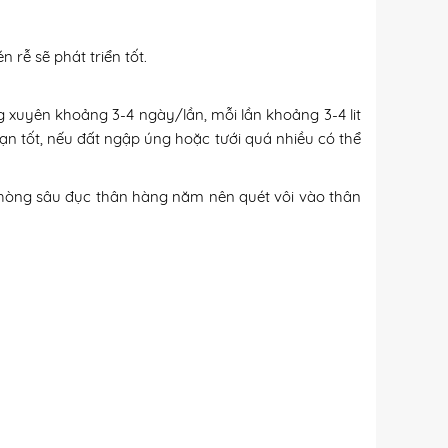
 rễ sẽ phát triển tốt.
g xuyên khoảng 3-4 ngày/lần, mỗi lần khoảng 3-4 lit
ạn tốt, nếu đất ngập úng hoặc tưới quá nhiều có thể
ể phòng sâu đục thân hàng năm nên quét vôi vào thân