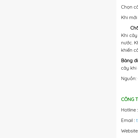
Chọn câ
Khi mới
Chă
Khi cây
nước. K
khiến câ
Bàng đà
cây khi
Nguồn: 
CÔNG T
Hotline 
Email :
Website