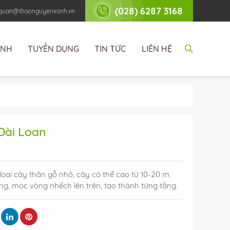
(028) 6287 3168
nhquan@thaonguyenxanh.vn
ÌNH
TUYỂN DỤNG
TIN TỨC
LIÊN HỆ
Đài Loan
 loại cây thân gỗ nhỏ, cây có thể cao từ 10-20 m.
g, mọc vòng nhếch lên trên, tạo thành từng tầng.