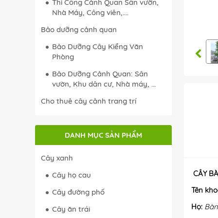
Thi Công Cảnh Quan Sân vườn,
Nhà Máy, Công viên,....
Bảo dưỡng cảnh quan
Bảo Dưỡng Cây Kiểng Văn
Phòng
Bảo Dưỡng Cảnh Quan: Sân
vườn, Khu dân cư, Nhà máy, ...
Cho thuê cây cảnh trang trí
DANH MỤC SẢN PHẨM
Cây xanh
CÂY B
Cây họ cau
Tên kho
Cây đường phố
Họ:
Bàn
Cây ăn trái