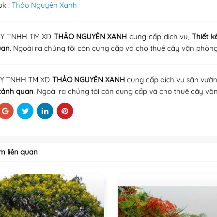
ok :
Thảo Nguyên Xanh
TY TNHH TM XD
THẢO NGUYÊN XANH
cung cấp dịch vụ,
Thiết k
uan
.
Ngoài ra chúng tôi còn cung cấp và cho thuê cây văn phòn
Y TNHH TM XD
THẢO NGUYÊN XANH
cung cấp dịch vụ sân vườ
cảnh quan
.
Ngoài ra chúng tôi còn cung cấp và cho thuê cây vă
m liên quan