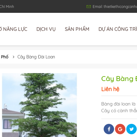
 Chí Minh
Email: thietkethicongca
Ơ NĂNG LỰC
DỊCH VỤ
SẢN PHẨM
DỰ ÁN CÔNG TR
 Phố
Cây Bàng Đài Loan
Cây Bàng 
Liên hệ
Bàng đài loan là
Cây có cành thẳn