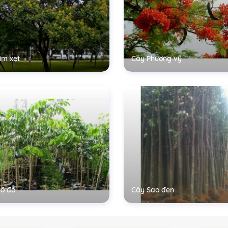
im xẹt
Cây Phượng vỹ
õ đỏ
Cây Sao đen