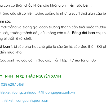
y con có thân chắc khỏe, cây không bị nhiễm sâu bệnh.
 trồng cây sẽ có hiện tượng xuống lá nhưng sau 1 thời gian cây bén
m sóc:
 mới trồng và trong giai đoạn trưởng thành cần tưới nước thườn
hi cây trưởng thành đầy đủ không cần tưới.
Bàng đài loan
chịu h
y bị thối rễ rồi chết.
i loan
ít bị sâu phá hại, chủ yếu là sâu ăn lá, sâu đục thân. Đ
 đến mùa khô.
Cây xanh và cây cảnh (tác giả: Trần Hợp), tư liệu tổng hợp
Y TNHH TM XD THẢO NGUYÊN XANH
:
028 6287 3168
thietkethicongcanhquan@
thaonguyenxanh.vn
:
thietkethicongcanhquan.com