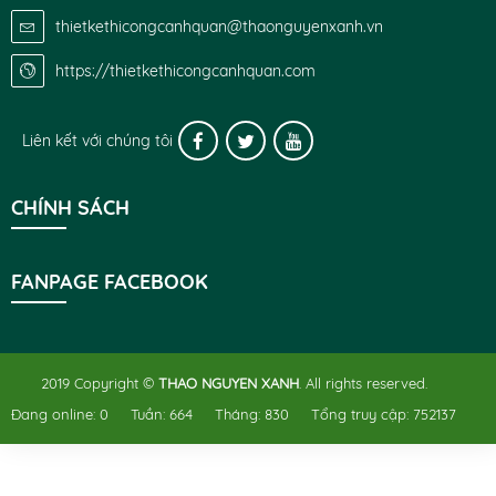
thietkethicongcanhquan@thaonguyenxanh.vn
https://thietkethicongcanhquan.com
Liên kết với chúng tôi
CHÍNH SÁCH
FANPAGE FACEBOOK
2019 Copyright ©
THAO NGUYEN XANH
. All rights reserved.
Đang online:
0
Tuần:
664
Tháng:
830
Tổng truy cập:
752137