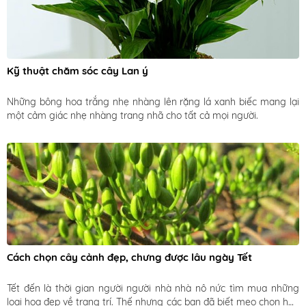
Kỹ thuật chăm sóc cây Lan ý
Những bông hoa trắng nhẹ nhàng lên rặng lá xanh biếc mang lại 
một cảm giác nhẹ nhàng trang nhã cho tất cả mọi người. 
Cách chọn cây cảnh đẹp, chưng được lâu ngày Tết
Tết đến là thời gian người người nhà nhà nô nức tìm mua những 
loại hoa đẹp về trang trí. Thế nhưng các bạn đã biết mẹo chọn hoa 