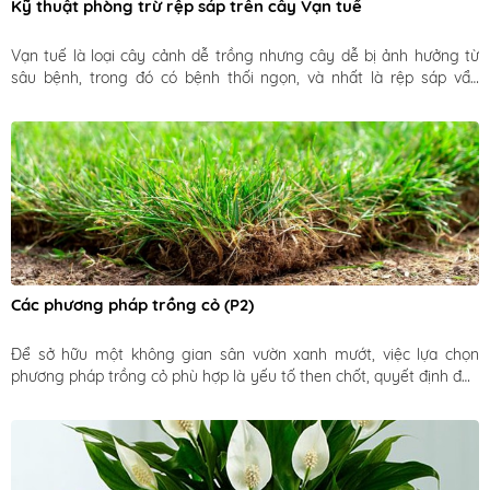
Kỹ thuật phòng trừ rệp sáp trên cây Vạn tuế
Vạn tuế là loại cây cảnh dễ trồng nhưng cây dễ bị ảnh hưởng từ 
sâu bệnh, trong đó có bệnh thối ngọn, và nhất là rệp sáp vẩy 
(Chrysomphalus ficus) thuộc họ Diaspididae.
Các phương pháp trồng cỏ (P2)
Để sở hữu một không gian sân vườn xanh mướt, việc lựa chọn 
phương pháp trồng cỏ phù hợp là yếu tố then chốt, quyết định đến 
thẩm mỹ và sự phát triển bền vững của thảm cỏ. Hiện nay, có ba 
phương pháp trồng cỏ sân vườn chính được áp dụng rộng rãi, mỗi 
phương pháp đều có những ưu, nhược điểm và quy trình thực hiện 
riêng.