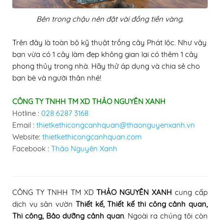
Bên trong chậu nên đặt vài đồng tiền vàng.
Trên đây là toàn bộ kỹ thuật trồng cây Phát lộc. Như vậy
bạn vừa có 1 cây làm đẹp không gian lại có thêm 1 cây
phong thủy trong nhà. Hãy thử áp dụng và chia sẻ cho
bạn bè và người thân nhé!
CÔNG TY TNHH TM XD THẢO NGUYÊN XANH
Hotline :
028 6287 3168
Email :
thietkethicongcanhquan@thaonguyenxanh.vn
Website:
thietkethicongcanhquan.com
Facebook :
Thảo Nguyên Xanh
CÔNG TY TNHH TM XD
THẢO NGUYÊN XANH
cung cấp
dịch vụ sân vườn
Thiết kế, Thiết kế thi công cảnh quan
,
Thi công
, Bảo dưỡng cảnh quan
.
Ngoài ra chúng tôi còn