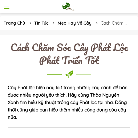
Trang Chủ
Tin Tức
Mẹo Hay Về Cây
Cách Chăm 
Sóc Cây Phát 
Lộc Phát Triển 
Tốt
Cách Chăm Sóc Cây Phát Lộc
Phát Triển Tốt
Cây Phát lộc hiện nay là 1 trong những cây cảnh để bàn
được nhiều người yêu thích. Hãy cùng Thảo Nguyên
Xanh tìm hiểu kỹ thuật trồng cây Phát lộc tại nhà. Đồng
thời cũng giúp bạn hiểu thêm nhiều công dụng của cây
nữa.