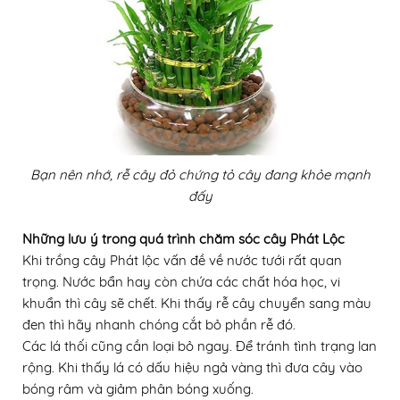
Bạn nên nhớ, rễ cây đỏ chứng tỏ cây đang khỏe mạnh
đấy
Những lưu ý trong quá trình chăm sóc cây Phát Lộc
Khi trồng cây Phát lộc vấn đề về nước tưới rất quan
trọng. Nước bẩn hay còn chứa các chất hóa học, vi
khuẩn thì cây sẽ chết. Khi thấy rễ cây chuyển sang màu
đen thì hãy nhanh chóng cắt bỏ phần rễ đó.
Các lá thối cũng cần loại bỏ ngay. Để tránh tình trạng lan
rộng. Khi thấy lá có dấu hiệu ngả vàng thì đưa cây vào
bóng râm và giảm phân bóng xuống.