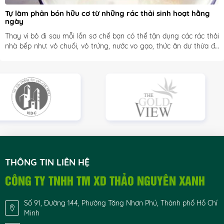
Tự làm phân bón hữu cơ từ những rác thải sinh hoạt hằng 
ngày
Thay vì bỏ đi sau mỗi lần sơ chế bạn có thể tận dụng các rác thải 
nhà bếp như: vỏ chuối, vỏ trứng, nước vo gạo, thức ăn dư thừa để 
làm phân bón tự nhiên cho cây.
THÔNG TIN LIÊN HỆ
CÔNG TY TNHH TM XD THẢO NGUYÊN XANH
Số 91, Đường 144, Phường Tăng Nhơn Phú, Thành phố Hồ Chí
Minh