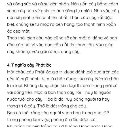
và công sức và cả sự kiên nhẫn. Nên uốn cây bằng cách
xoay cây non về phía có ánh sáng tự nhiên. Như vậy cây
non sẽ phát triển tự nhiên nhất. Thân của cây rất đặc
biệt, chúng sẽ tự mọc ra bên hông, tạo thành hình xoắn
ốc đẹp mắt.
Theo thời gian cây nào cũng sẽ dần mất đi dáng vẻ ban
đầu của nó. Vì vậy bạn cần cắt tỉa cành cây. Vừa giúp
cây khỏe lại vừa giữa được dáng cây.
4. Ý nghĩa cây Phát lộc
Một chậu câu Phát lộc giá trị được đánh giá dựa trên các
yếu tố ngũ hành. Kim là chậu đựng của cây. Nên là chậu
kim loại. Không dùng chậu kim loại thì bên trong phải có
vài đồng tiền. Mộc là bản thân cây rồi. Thủy là nguồn
nước tưới cho cây. Hỏa là dải ruy băng người ta hay
trang trí ở cây. Thổ là đất trồng cho cây.
Bạn có thể trồng cây ngoài vườn hay trong nhà. Để
trong phòng làm việc, phòng ăn đều được cả.
Khi trồng thì nên trồng cây ở hướng Đông hoặc Đông