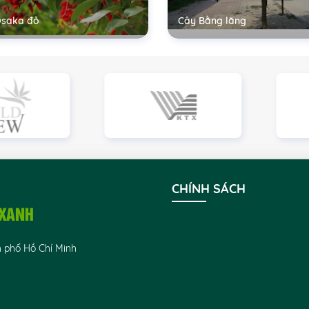
Osaka đỏ
Cây Bằng lăng
CHÍNH SÁCH
 XANH
h phố Hồ Chí Minh