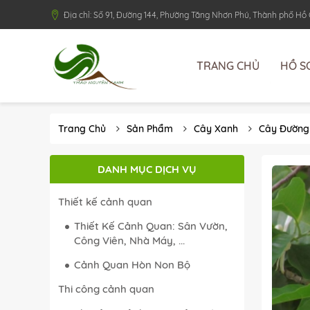
Địa chỉ: Số 91, Đường 144, Phường Tăng Nhơn Phú, Thành phố Hồ
TRANG CHỦ
HỒ S
Trang Chủ
Sản Phẩm
Cây Xanh
Cây Đường
DANH MỤC DỊCH VỤ
Thiết kế cảnh quan
Thiết Kế Cảnh Quan: Sân Vườn,
Công Viên, Nhà Máy, ...
Cảnh Quan Hòn Non Bộ
Thi công cảnh quan