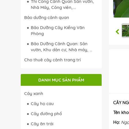
Thi Công Cảnh Quan Sân vườn,
Nhà Máy, Công viên,....
Bảo dưỡng cảnh quan
Bảo Dưỡng Cây Kiểng Văn
Phòng
Bảo Dưỡng Cảnh Quan: Sân
vườn, Khu dân cư, Nhà máy, ...
Cho thuê cây cảnh trang trí
DANH MỤC SẢN PHẨM
Cây xanh
CÂ
Y NG
Cây họ cau
Tên kho
Cây đường phố
Họ:
Ngọ
Cây ăn trái