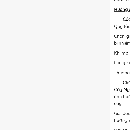
Hướng d
Các
Quy tắc
Chọn gi
bị nhiễ
Khi mới
Lưu ý ri
Thường
Chă
Cây Ng
ảnh hưở
cây.
Giai đo
hưởng l