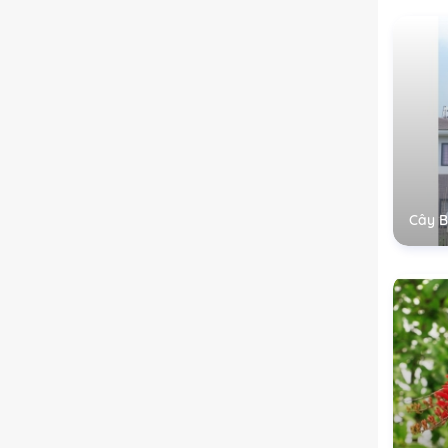
Cây B