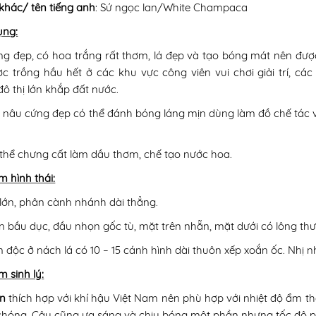
 khác/ tên tiếng anh
: Sứ ngọc lan/White Champaca
ụng:
g đẹp, có hoa trắng rất thơm, lá đẹp và tạo bóng mát nên được
c trồng hầu hết ở các khu vực công viên vui chơi giải trí, cá
đô thị lớn khắp đất nước.
nâu cứng đẹp có thể đánh bóng láng mịn dùng làm đồ chế tác và 
thể chưng cất làm dầu thơm, chế tạo nước hoa.
m hình thái:
lớn, phân cành nhánh dài thẳng.
n bầu dục, đầu nhọn gốc tù, mặt trên nhẵn, mặt dưới có lông thư
 độc ở nách lá có 10 – 15 cánh hình dài thuôn xếp xoắn ốc. Nhị n
m sinh lý:
n
thích hợp với khí hậu Việt Nam nên phù hợp với nhiệt độ ẩm thấ
hóng. Cây cũng ưa sáng và chịu bóng một phần nhưng tốc độ ph