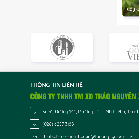
Cây 
THÔNG TIN LIÊN HỆ
CÔNG TY TNHH TM XD THẢO NGUYÊN
Số 91, Đường 144, Phường Tăng Nhơn Phú, Thàn
(028) 6287 3168
thietkethicongcanhquan@thaonguyenxanh.vn