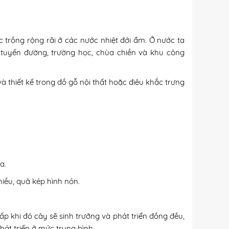
 trồng rộng rãi ở các nước nhiệt đới ẩm. Ở nước ta
c tuyến đường, trường học, chùa chiền và khu công
thiết kế trong đồ gỗ nội thất hoặc điêu khắc trưng
a.
hiều, quả kép hình nón.
p khi đó cây sẽ sinh trưởng và phát triển đồng đều,
át triển ở mức trung bình.