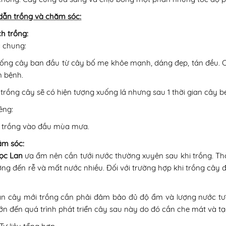
ẫn trồng và chăm sóc:
h trồng:
 chung:
ống cây ban đầu từ cây bố mẹ khỏe mạnh, dáng đẹp, tán đều. 
m bệnh.
 trồng cây sẽ có hiện tượng xuống lá nhưng sau 1 thời gian cây bén
êng:
 trồng vào đầu mùa mưa.
m sóc:
ọc Lan
ưa ẩm nên cần tưới nước thường xuyên sau khi trồng. Thời 
ng đến rễ và mất nước nhiều. Đối với trường hợp khi trồng cây 
ạn cây mới trồng cần phải đảm bảo đủ độ ẩm và lượng nước tưới
ớn đến quá trình phát triển cây sau này do đó cần che mát và 