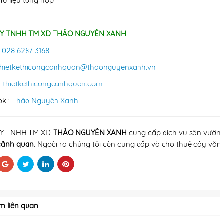
Tư liệu tổng hợp
Y TNHH TM XD THẢO NGUYÊN XANH
:
028 6287 3168
thietkethicongcanhquan@
thaonguyenxanh.vn
:
thietkethicongcanhquan.com
ok :
Thảo Nguyên Xanh
Y TNHH TM XD
THẢO NGUYÊN XANH
cung cấp dịch vụ sân vườ
cảnh quan
.
Ngoài ra chúng tôi còn cung cấp và cho thuê cây vă
m liên quan