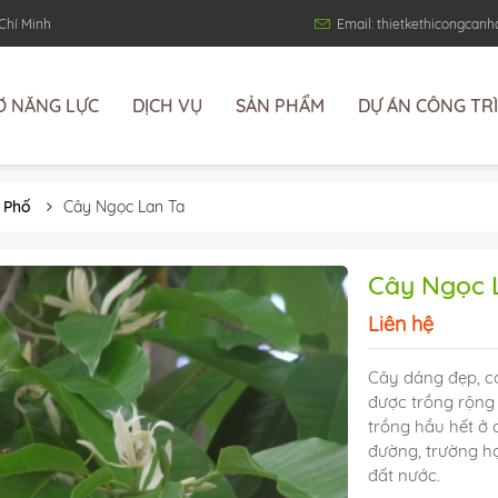
 Chí Minh
Email: thietkethicongca
Ơ NĂNG LỰC
DỊCH VỤ
SẢN PHẨM
DỰ ÁN CÔNG TR
 Phố
Cây Ngọc Lan Ta
Cây Ngọc 
Liên hệ
Cây dáng đẹp, có
được trồng rộng 
trồng hầu hết ở c
đường, trường họ
đất nước.