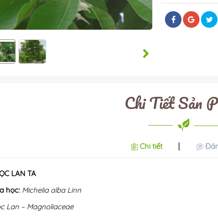
Chi Tiết Sản 
Chi tiết
Đán
ỌC LAN TA
a học:
Michelia alba Linn
c Lan – Magnoliaceae