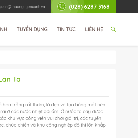
(028) 6287 3168
nhquan@thaonguyenxanh.vn
ÌNH
TUYỂN DỤNG
TIN TỨC
LIÊN HỆ
Lan Ta
 hoa trắng rất thơm, lá đẹp và tạo bóng mát nên
rãi ở các nước nhiệt đới ẩm. Ở nước ta cây được
ác khu vực công viên vui chơi giải trí, các tuyến
c, chùa chiền và khu công nghiệp đô thị lớn khắp