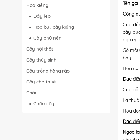
Tên gọi
Hoa kiểng
Công d
Dây leo
Cây dán
Hoa bụi, cây kiểng
cây đượ
Cây phủ nền
nghiệp 
Cây nội thất
Gỗ màu 
bày.
Cây thủy sinh
Hoa có 
Cây trồng hàng rào
Đặc điể
Cây cho thuê
Cây gỗ 
Chậu
Lá thuô
Chậu cây
Hoa đơn
Đặc điể
Ngọc la
nhanh c