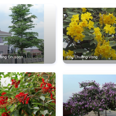
àng Đài Loan
Cây Chuông Vàng