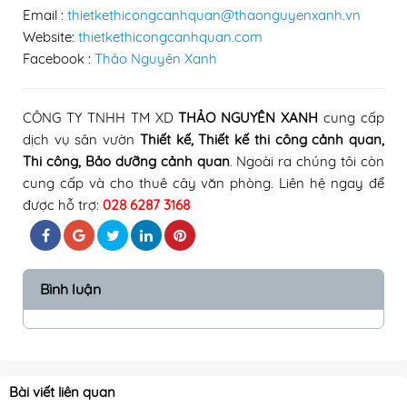
Email :
thietkethicongcanhquan@thaonguyenxanh.vn
Website:
thietkethicongcanhquan.com
Facebook :
Thảo Nguyên Xanh
CÔNG TY TNHH TM XD
THẢO NGUYÊN XANH
cung cấp
dịch vụ sân vườn
Thiết kế, Thiết kế thi công cảnh quan
,
Thi công
, Bảo dưỡng cảnh quan
.
Ngoài ra chúng tôi còn
cung cấp và cho thuê cây văn phòng
. Liên hệ ngay để
được hỗ trợ:
028 6287 3168
Bình luận
Bài viết liên quan