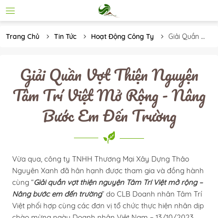
Trang Chủ
Tin Tức
Hoạt Động Công Ty
Giải Quần 
Vợt Thiện 
Nguyện 
Tâm Trí 
Giải Quần Vợt Thiện Nguyện
Việt Mở 
Rộng - 
Tâm Trí Việt Mở Rộng - Nâng
Nâng Bước 
Em Đến 
Bước Em Đến Trường
Trường
Vừa qua, công ty TNHH Thương Mại Xây Dựng Thảo
Nguyên Xanh đã hân hạnh được tham gia và đồng hành
cùng “
Giải quần vợt thiện nguyện Tâm Trí Việt mở rộng –
Nâng bước em đến trường
” do CLB Doanh nhân Tâm Trí
Việt phối hợp cùng các đơn vị tổ chức thực hiện nhân dịp
chào mừng ngày Doanh nhân Việt Nam – 13/10/2023.