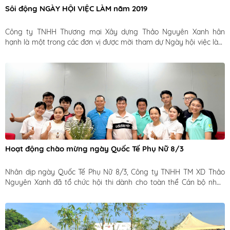
Sôi động NGÀY HỘI VIỆC LÀM năm 2019
Công ty TNHH Thương mại Xây dựng Thảo Nguyên Xanh hân 
hạnh là một trong các đơn vị được mời tham dự Ngày hội việc làm 
do trường Đại học Lâm Nghiệp tổ chức.
Hoạt động chào mừng ngày Quốc Tế Phụ Nữ 8/3
Nhân dịp ngày Quốc Tế Phụ Nữ 8/3, Công ty TNHH TM XD Thảo 
Nguyên Xanh đã tổ chức hội thi dành cho toàn thể Cán bộ nhân 
viên với hai nội dung là thi đấu Pickleball và thi cắt tỉa rau, củ, hoa 
quả theo chủ đề nhằm tạo điều kiện cho nhân viên gặp gỡ, trao 
đổi và học hỏi lẫn nhau, xây dựng mối quan hệ đồng nghiệp chặt 
chẽ và tinh thần đoàn kết mạnh mẽ. 