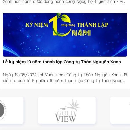
Xanh hân hạnh được đồng hành cùng Ngày hội tuyển sinh – việc 
làm VNUF2 Open Day 2025 do Phân hiệu trường Đại học Lâm 
nghiệp tại tỉnh Đồng Nai tổ chức. 
Lễ kỷ niệm 10 năm thành lập Công ty Thảo Nguyên Xanh
Ngày 19/05/2024 tại Vườn ươm Công ty Thảo Nguyên Xanh đã 
diễn ra buổi lễ Kỷ niệm 10 năm thành lập Công ty Thảo Nguyên 
Xanh, đánh dấu một chặng đường xây dựng và vững bước thành 
công của công ty