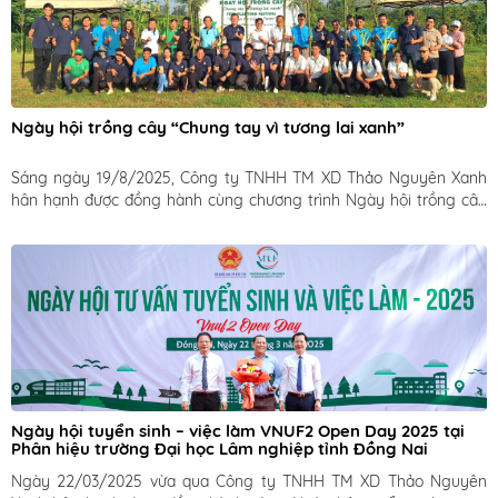
Ngày hội trồng cây “Chung tay vì tương lai xanh”
Sáng ngày 19/8/2025, Công ty TNHH TM XD Thảo Nguyên Xanh 
hân hạnh được đồng hành cùng chương trình Ngày hội trồng cây 
“Chung tay vì tương lai xanh” phối hợp thực hiện cùng Trung tâm 
Thể dục Thể thao ĐHQG và Quỹ phát triển Tre Việt (Vietnam 
Bamboo Foundation) nhân dịp hướng tới kỷ niệm 80 năm Cách 
mạng Tháng Tám và Quốc khánh 2/9.
Ngày hội tuyển sinh – việc làm VNUF2 Open Day 2025 tại 
Phân hiệu trường Đại học Lâm nghiệp tỉnh Đồng Nai
Ngày 22/03/2025 vừa qua Công ty TNHH TM XD Thảo Nguyên 