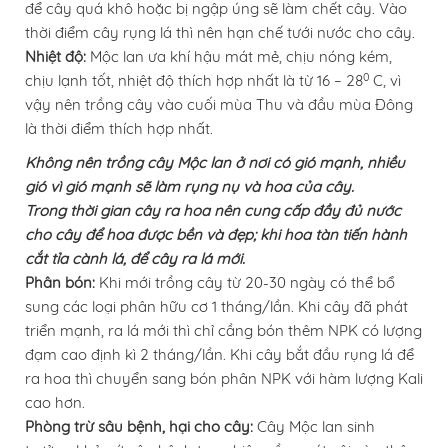
để cây quá khô hoặc bị ngập úng sẽ làm chết cây. Vào
thời điểm cây rụng lá thì nên hạn chế tưới nước cho cây.
Nhiệt độ:
Mộc lan ưa khí hậu mát mẻ, chịu nóng kém,
0
chịu lạnh tốt, nhiệt độ thích hợp nhất là từ 16 – 28
C, vì
vậy nên trồng cây vào cuối mùa Thu và đầu mùa Đông
là thời điểm thích hợp nhất.
Không nên trồng cây Mộc lan ở nơi có gió mạnh, nhiều
gió vì gió mạnh sẽ làm rụng nụ và hoa của cây.
Trong thời gian cây ra hoa nên cung cấp đầy đủ nước
cho cây để hoa được bền và đẹp; khi hoa tàn tiến hành
cắt tỉa cành lá, để cây ra lá mới.
Phân bón:
Khi mới trồng cây từ 20-30 ngày có thể bổ
sung các loại phân hữu cơ 1 tháng/lần. Khi cây đã phát
triển mạnh, ra lá mới thì chỉ cầng bón thêm NPK có lượng
đạm cao định kì 2 tháng/lần. Khi cây bắt đầu rụng lá để
ra hoa thì chuyển sang bón phân NPK với hàm lượng Kali
cao hơn.
Phòng trừ sâu bệnh, hại cho cây:
Cây Mộc lan sinh