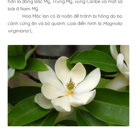
hơn là đông Bắc Mỹ, Trung Mỹ, vùng Caribe và một số
loài ở Nam Mỹ.
Hoa Mộc lan có lá noãn để tránh bị hỏng do bọ
cánh cứng ăn và bò quanh. Loài điển hình là
Magnolia
virginiana
L.