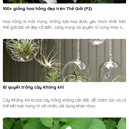
100+ giống hoa hồng đẹp trên Thế Giới (P2)
Hoa hồng là một trong những loài hoa được yêu thích nhất trên 
thế giới bởi vẻ đẹp cổ điển, sang trọng và quyến rũ cùng màu sắc 
đa dạng, hương thơm nồng nàn. Hoa hồng còn là biểu tượng của 
tình yêu và sự lãng mạn. 
Bí quyết trồng cây Không khí
Cây Không khí là loại cây trồng không cần đất, dễ chăm sóc và có 
thể kết hợp trang trí với nhiều vật dụng khác nhau.