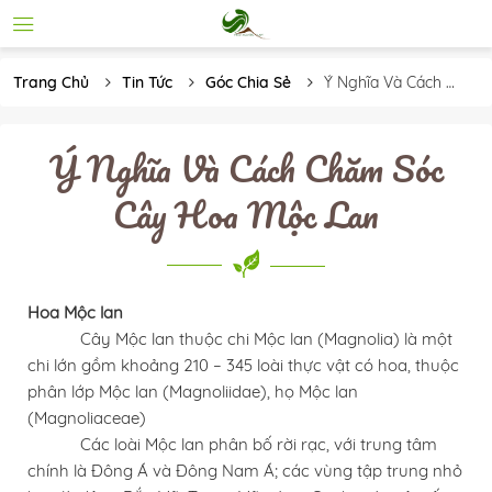
Trang Chủ
Tin Tức
Góc Chia Sẻ
Ý Nghĩa Và Cách 
Chăm Sóc Cây Hoa 
Mộc Lan
Ý Nghĩa Và Cách Chăm Sóc
Cây Hoa Mộc Lan
Hoa Mộc lan
Cây Mộc lan thuộc chi Mộc lan (Magnolia) là một
chi lớn gồm khoảng 210 – 345 loài thực vật có hoa, thuộc
phân lớp Mộc lan (Magnoliidae), họ Mộc lan
(Magnoliaceae)
Các loài Mộc lan phân bố rời rạc, với trung tâm
chính là Đông Á và Đông Nam Á; các vùng tập trung nhỏ