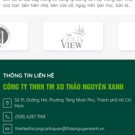
của bạn: bên hiên nhà, bên cửa sổ, ngay trên bàn học, bàn làm 
việc. Hơn nữa, Sen đá còn là món quà thật đáng yêu… nghe rất 
tuyệt vời phải không nào?
THÔNG TIN LIÊN HỆ
CÔNG TY TNHH TM XD THẢO NGUYÊN XANH
Số 91, Đường 144, Phường Tăng Nhơn Phú, Thành phố Hồ Chí
Minh
(028) 6287 3168
thietkethicongcanhquan@thaonguyenxanh.vn