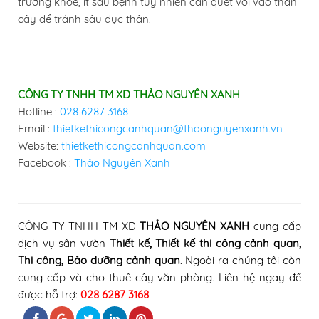
trưởng khỏe, ít sâu bệnh tuy nhiên cần quét vôi vào thân
cây để tránh sâu đục thân.
CÔNG TY TNHH TM XD THẢO NGUYÊN XANH
Hotline :
028 6287 3168
Email :
thietkethicongcanhquan@thaonguyenxanh.vn
Website:
thietkethicongcanhquan.com
Facebook :
Thảo Nguyên Xanh
CÔNG TY TNHH TM XD
THẢO NGUYÊN XANH
cung cấp
dịch vụ sân vườn
Thiết kế, Thiết kế thi công cảnh quan
,
Thi công
, Bảo dưỡng cảnh quan
.
Ngoài ra chúng tôi còn
cung cấp và cho thuê cây văn phòng
. Liên hệ ngay để
được hỗ trợ:
028 6287 3168