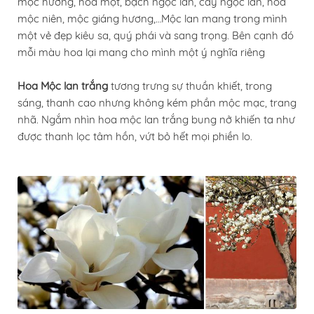
mộc hương, hoa một, bạch ngọc lan, cây ngọc lan, hoa
mộc niên, mộc giáng hương,…Mộc lan mang trong mình
một vẻ đẹp kiêu sa, quý phái và sang trọng. Bên cạnh đó
mỗi màu hoa lại mang cho mình một ý nghĩa riêng
Hoa Mộc lan trắng
tương trưng sự thuần khiết, trong
sáng, thanh cao nhưng không kém phần mộc mạc, trang
nhã. Ngắm nhìn hoa mộc lan trắng bung nở khiến ta như
được thanh lọc tâm hồn, vứt bỏ hết mọi phiền lo.