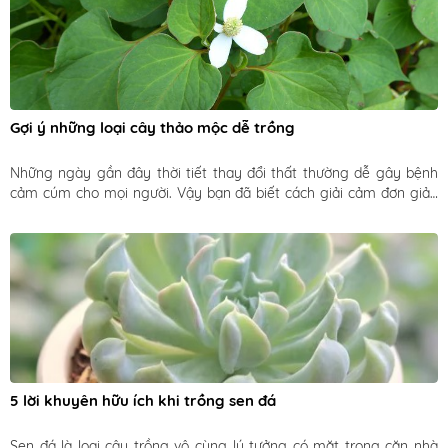
Gợi ý những loại cây thảo mộc dễ trồng
Những ngày gần đây thời tiết thay đổi thất thường dễ gây bệnh 
cảm cúm cho mọi người. Vậy bạn đã biết cách giải cảm đơn giản 
cho cả gia đình bằng những loại cây gia vị thân quen chưa.
5 lời khuyên hữu ích khi trồng sen đá
Sen đá là loại cây trồng vô cùng lý tưởng có mặt trong căn nhà 