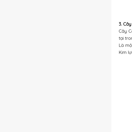
3. Câ
Cây Cọ
tại tr
Là một
Kim lự