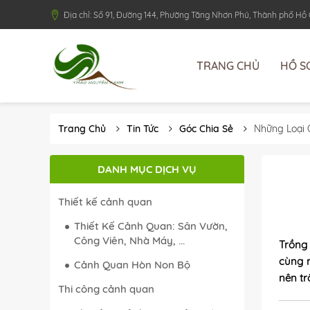
Địa chỉ: Số 91, Đường 144, Phường Tăng Nhơn Phú, Thành phố Hồ
TRANG CHỦ
HỒ S
Trang Chủ
Tin Tức
Góc Chia Sẻ
Những Loại 
DANH MỤC DỊCH VỤ
Thiết kế cảnh quan
Thiết Kế Cảnh Quan: Sân Vườn,
Công Viên, Nhà Máy, ...
Trồng
cùng 
Cảnh Quan Hòn Non Bộ
nên tr
Thi công cảnh quan