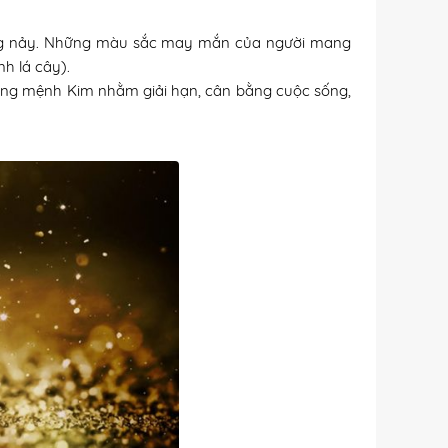
óng nảy. Những màu sắc may mắn của người mang
h lá cây).
mang mệnh Kim nhằm giải hạn, cân bằng cuộc sống,