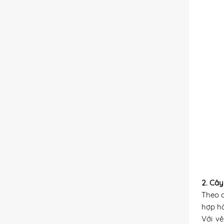
2. Câ
Theo 
hợp hà
Với vẻ