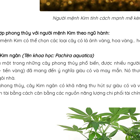
Người mệnh Kim tính cách mạnh mẽ kè
ợp phong thủy với người mệnh Kim theo ngũ hành:
mệnh Kim có thể chọn các loại cây có lá ánh vàng, hoa vàng... 
 Kim ngân
(Tên khoa học:
Pachira aquatica
)
à một trong những cây phong thủy phổ biến, được nhiều người 
– tiền vàng) đã mang đến ý nghĩa giàu có và may mắn. Nó thườ
ôi nhà.
phong thủy, cây Kim ngân có khả năng thu hút sự giàu có và v
ền tài bằng cách cân bằng các nguồn năng lượng chi phối tài chín