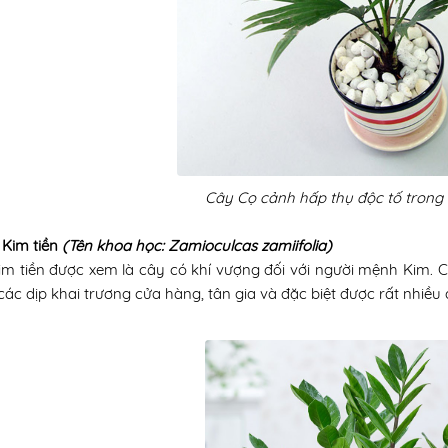
Cây Cọ cảnh hấp thụ độc tố trong 
 Kim tiền
(Tên khoa học: Zamioculcas zamiifolia)
im tiền được xem là cây có khí vượng đối với người mệnh Kim.
các dịp khai trương cửa hàng, tân gia và đặc biệt được rất nhiều