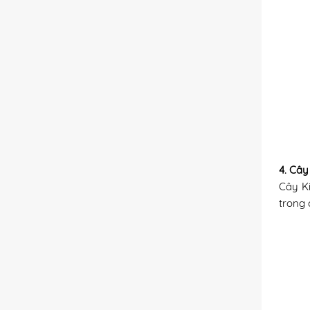
4. Cây
Cây K
trong 