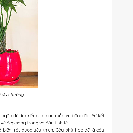
i ưa chuộng
 ngân để tìm kiếm sự may mắn và bổng lộc. Sự kết
ẻ đẹp sang trọng và đầy tinh tế.
 biến, rất được yêu thíc
h.
Cây phù hợp để là cây