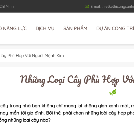
 Chí Minh
Email: thietkethicongca
Ơ NĂNG LỰC
DỊCH VỤ
SẢN PHẨM
DỰ ÁN CÔNG TR
Cây Phù Hợp Với Người Mệnh Kim
Những Loại Cây Phù Hợp Vớ
 cây trong nhà bạn không chỉ mang lại không gian xanh mát, m
may mắn tới gia đình. Bởi thế, phải chọn những loài cây hợp 
ồng những loại cây nào?