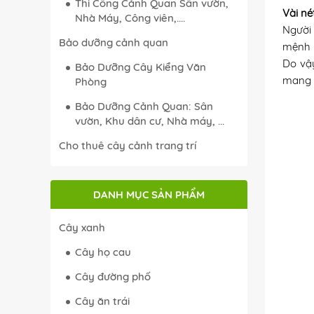
Thi Công Cảnh Quan Sân vườn,
Vài n
Nhà Máy, Công viên,....
Người
Bảo dưỡng cảnh quan
mệnh n
Do vậy
Bảo Dưỡng Cây Kiểng Văn
mang l
Phòng
Bảo Dưỡng Cảnh Quan: Sân
vườn, Khu dân cư, Nhà máy, ...
Cho thuê cây cảnh trang trí
DANH MỤC SẢN PHẨM
Cây xanh
Cây họ cau
Cây đường phố
Cây ăn trái