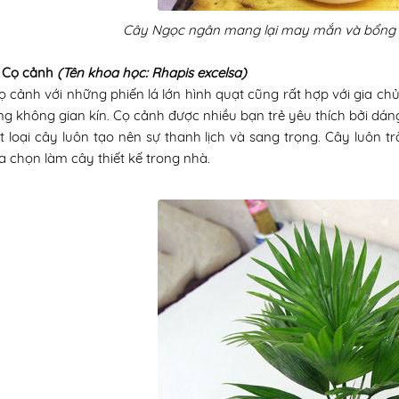
Cây Ngọc ngân mang lại may mắn và bổng 
y Cọ cảnh
(Tên khoa học: Rhapis excelsa)
 cảnh với những phiến lá lớn hình quạt cũng rất hợp với gia c
ong không gian kín. Cọ cảnh được nhiều bạn trẻ yêu thích bởi dán
 loại cây luôn tạo nên sự thanh lịch và sang trọng. Cây luôn 
a chọn làm cây thiết kế trong nhà.