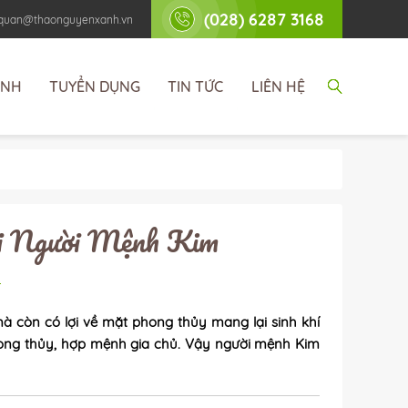
(028) 6287 3168
nhquan@thaonguyenxanh.vn
ÌNH
TUYỂN DỤNG
TIN TỨC
LIÊN HỆ
i Người Mệnh Kim
à còn có lợi về mặt phong thủy mang lại sinh khí
phong thủy, hợp mệnh gia chủ. Vậy người mệnh Kim