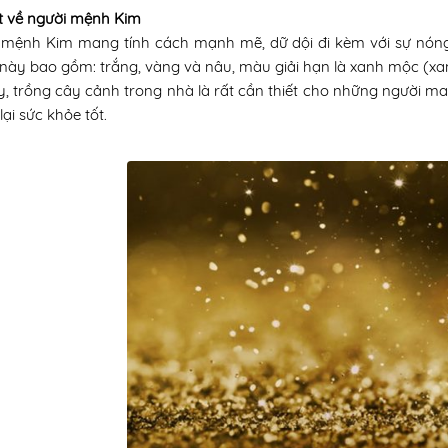
ét về người mệnh Kim
 mệnh Kim mang tính cách mạnh mẽ, dữ dội đi kèm với sự n
ày bao gồm: trắng, vàng và nâu, màu giải hạn là xanh mộc (xan
, trồng cây cảnh trong nhà là rất cần thiết cho những người 
ại sức khỏe tốt.