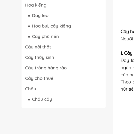
Hoa kiểng
Dây leo
Hoa bụi, cây kiểng
Cây h
Cây phủ nền
Người 
Cây nội thất
1. Cây
Cây thủy sinh
Đây l
ngân 
Cây trồng hàng rào
của ng
Cây cho thuê
Theo 
Chậu
hút ti
Chậu cây