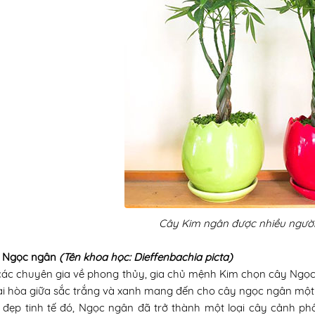
Cây Kim ngân được nhiều ngườ
y Ngọc ngân
(Tên khoa học
:
Dieffenbachia picta
)
các chuyên gia về phong thủy, gia chủ mệnh Kim chọn cây Ngọc
i hòa giữa sắc trắng và xanh mang đến cho cây ngọc ngân một v
 đẹp tinh tế đó, Ngọc ngân đã trở thành một loại cây cảnh phổ