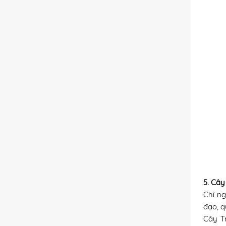
5. Cây
Chỉ ng
đạo, q
Cây Tr