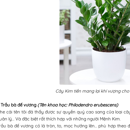
Cây Kim tiền mang lại khí vượng ch
 Trầu bà đế vương
(Tên khoa học: Philodendro erubescens)
he cái tên tôi đá thấy được sự quyền quý cao sang của loại c
uản lý… Và đặc biệt rất thích hợp với những người Mệnh Kim.
ầu bà đế vương có lá tròn, to, mọc hướng lên… phù hợp theo đ