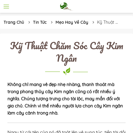
Trang Chủ
Tin Tức
Mẹo Hay Về Cây
Kỹ Thuật 
Chăm Sóc Cây 
Kim Ngân
Kỹ Thuật Chăm Sóc Cây Kim
Ngân
Không chỉ mang vẻ đẹp nhẹ nhàng, thanh thoát mà
trong phong thủy cây Kim ngân cũng có rất nhiều ý
nghĩa. Chúng tượng trưng cho tài lộc, may mắn đối với
gia chủ. Chính vì thế nhiều người lựa chọn cây Kim ngân
làm cây cảnh trong nhà.
Ngay từ cái tên của nó đã toát lên vẻ sung túc, tiền tài dồi