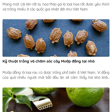
Mang một cái tên rất lạ, hoa Mào gà là loài hoa rất được yêu thích 
và trồng nhiều ở các quốc gia nhiệt đới như Việt Nam.
Kỹ thuật trồng và chăm sóc cây Mướp đắng tại nhà
Mướp đắng là loại rau củ được trồng phổ biến ở Việt Nam. Vị đắng 
của quả nhiều người mới bắt đầu ăn sẽ cảm thấy hơi khó khăn 
nhưng nếu bạn đã ăn quen rồi thì chắc chắn sẽ ghiền loại quả này.