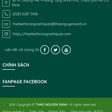
Số 91, Đường 144, Phường Tăng Nhơn Phú, Thành phố Hồ Chí
Minh
(028) 6287 3168
thietkethicongcanhquan@thaonguyenxanh.vn
https://thietkethicongcanhquan.com
Liên kết với chúng tôi
CHÍNH SÁCH
FANPAGE FACEBOOK
2019 Copyright ©
THAO NGUYEN XANH
. All rights reserved.
Đang online:
2
Tuần:
574
Tháng:
820
Tổng truy cập:
752127