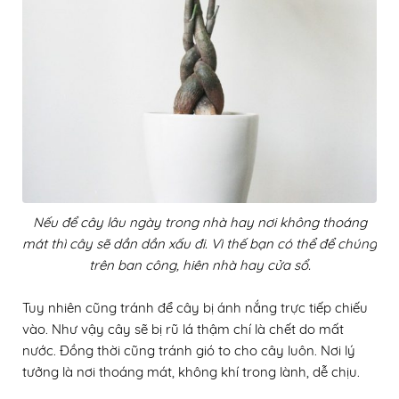
Nếu để cây lâu ngày trong nhà hay nơi không thoáng
mát thì cây sẽ dần dần xấu đi. Vì thế bạn có thể để chúng
trên ban công, hiên nhà hay cửa sổ.
Tuy nhiên cũng tránh để cây bị ánh nắng trực tiếp chiếu
vào. Như vậy cây sẽ bị rũ lá thậm chí là chết do mất
nước. Đồng thời cũng tránh gió to cho cây luôn. Nơi lý
tưởng là nơi thoáng mát, không khí trong lành, dễ chịu.