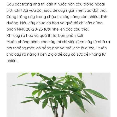
Cây đặt trong nhà thì cần ít nước hơn cây trồng ngoài
trời. Chỉ tưới vừa đủ nước để cây ngấm hết vào đất thôi.
Càng trồng cây trong chậu thì cây càng cần nhiều dinh
dưỡng. Nếu cây chưa có hoa và quả thì chỉ cần dùng
phân NPK 20-20-25 tưới nhẹ lên gốc cây thôi.
Khi cây ra hoa và quả thì lại bón phân kali.
Muốn phòng bệnh cho cây thì chỉ việc đem cây từ nhà ra
nơi thoáng mát, có nắng nhẹ và mái che là được. 1 tuần
cho cây ra nắng 1 đến 2 giờ để cây có sức đề kháng tự
nhiên.