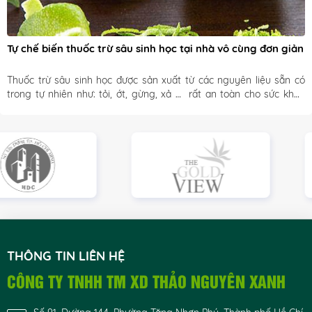
Tự chế biến thuốc trừ sâu sinh học tại nhà vô cùng đơn giản
Thuốc trừ sâu sinh học được sản xuất từ các nguyên liệu sẵn có 
trong tự nhiên như: tỏi, ớt, gừng, xả …  rất an toàn cho sức khỏe 
con người và thân thiện với môi trường.
THÔNG TIN LIÊN HỆ
CÔNG TY TNHH TM XD THẢO NGUYÊN XANH