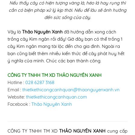
Nếu thấy cây có hiện tượng vàng lá, héo lá hay rụng thì
cần có biện pháp xử lý kịp thời. Nếu để lâu sẽ ảnh hưởng
đến sức sống của cây.
Vậy là
Thảo Nguyên Xanh
đã hướng dẫn xong cách
trồng cây Kim ngân rồi đấy! Giờ đây bạn có thể trồng 1
cây Kim ngân mang tài lộc đến cho gia đình. Ngoài ra
bạn cũng biết thêm nhiều kiến thức để cây phát huy hết
ý nghĩa của mình. Chúc các bạn thành công.
CÔNG TY TNHH TM XD THẢO NGUYÊN XANH
Hotline :
028 6287 3168
Email :
thietkethicongcanhquan@thaonguyenxanh.vn
Website:
thietkethicongcanhquan.com
Facebook :
Thảo Nguyên Xanh
CÔNG TY TNHH TM XD
THẢO NGUYÊN XANH
cung cấp