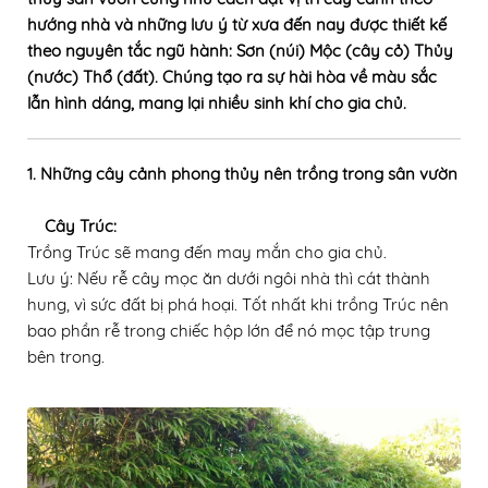
hướng nhà và những lưu ý từ xưa đến nay được thiết kế
theo nguyên tắc ngũ hành: Sơn (núi) Mộc (cây cỏ) Thủy
(nước) Thổ (đất). Chúng tạo ra sự hài hòa về màu sắc
lẫn hình dáng, mang lại nhiều sinh khí cho gia chủ.
1. Những cây cảnh phong thủy nên trồng trong sân vườn
Cây Trúc:
Trồng Trúc sẽ mang đến may mắn cho gia chủ.
Lưu ý: Nếu rễ cây mọc ăn dưới ngôi nhà thì cát thành
hung, vì sức đất bị phá hoại. Tốt nhất khi trồng Trúc nên
bao phần rễ trong chiếc hộp lớn để nó mọc tập trung
bên trong.