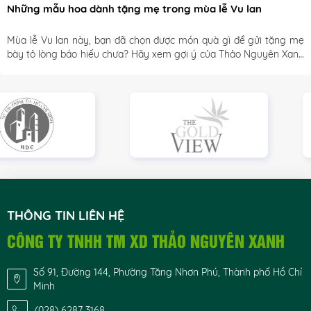
Những mẫu hoa dành tặng mẹ trong mùa lễ Vu lan
Mùa lễ Vu lan này, bạn đã chọn được món quà gì để gửi tặng mẹ 
bày tỏ lòng báo hiếu chưa? Hãy xem gợi ý của Thảo Nguyên Xanh 
nhé
THÔNG TIN LIÊN HỆ
CÔNG TY TNHH TM XD THẢO NGUYÊN XANH
Số 91, Đường 144, Phường Tăng Nhơn Phú, Thành phố Hồ Chí
Minh
(028) 6287 3168