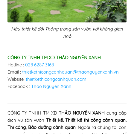
Mẫu thiết kế đồi Thông trong sân vườn với không gian
nhỏ
CÔNG TY TNHH TM XD THẢO NGUYÊN XANH
Hotline :
028 6287 3168
Email :
thietkethicongcanhquan@thaonguyenxanh.vn
Website:
thietkethicongcanhquan.com
Facebook :
Thảo Nguyên Xanh
CÔNG TY TNHH TM XD
THẢO NGUYÊN XANH
cung cấp
dịch vụ sân vườn
Thiết kế, Thiết kế thi công cảnh quan
,
Thi công
, Bảo dưỡng cảnh quan
.
Ngoài ra chúng tôi còn