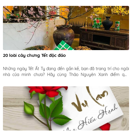
20 loài cây chưng Tết độc đáo
Những ngày Tết Ất Tỵ đang đến gần kề, bạn đã trang trí cho ngôi 
nhà của mình chưa? Hãy cùng Thảo Nguyên Xanh điểm qua 
những loài cây độc đáo và ý nghĩa để trang trí vào dịp Tết Nguyên 
Đán này nhé!