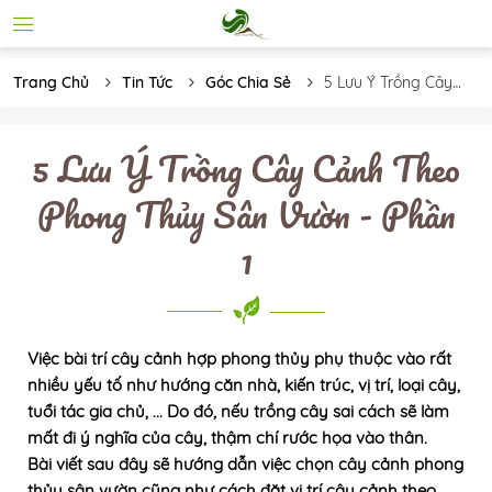
Trang Chủ
Tin Tức
Góc Chia Sẻ
5 Lưu Ý Trồng Cây 
Cảnh Theo Phong 
Thủy Sân Vườn - 
Phần 1
5 Lưu Ý Trồng Cây Cảnh Theo
Phong Thủy Sân Vườn - Phần
1
Việc bài trí cây cảnh hợp phong thủy phụ thuộc vào rất
nhiều yếu tố như hướng căn nhà, kiến trúc, vị trí, loại cây,
tuổi tác gia chủ, ... Do đó, nếu trồng cây sai cách sẽ làm
mất đi ý nghĩa của cây, thậm chí rước họa vào thân.
Bài viết sau đây sẽ hướng dẫn việc chọn cây cảnh phong
thủy sân vườn cũng như cách đặt vị trí cây cảnh theo