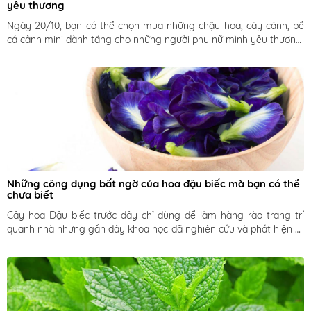
yêu thương
Ngày 20/10, bạn có thể chọn mua những chậu hoa, cây cảnh, bể 
cá cảnh mini dành tặng cho những người phụ nữ mình yêu thương, 
thể hiện sự tâm lý của mình.
Những công dụng bất ngờ của hoa đậu biếc mà bạn có thể 
chưa biết
Cây hoa Đậu biếc trước đây chỉ dùng để làm hàng rào trang trí 
quanh nhà nhưng gần đây khoa học đã nghiên cứu và phát hiện ra 
nhiều công dụng bất ngờ của hoa Đậu biếc trong cải thiện sức 
khỏe và sắc đẹp con người.